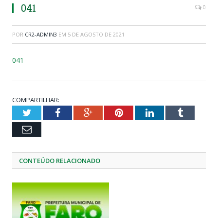
041
0
POR
CR2-ADMIN3
EM
5 DE AGOSTO DE 2021
041
COMPARTILHAR:
Twitter
Facebook
Google+
Pinterest
LinkedIn
Tumblr
Email
CONTEÚDO RELACIONADO