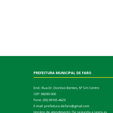
PREFEITURA MUNICIPAL DE FARO
End.: Rua Dr. Dionísio Bentes, Nº S/n Centro
CEP: 68280-000
Fone: (93) 99165-4629
E-mail: prefeitura.defaro@gmail.com
Horário de atendimento: De segunda a sexta as