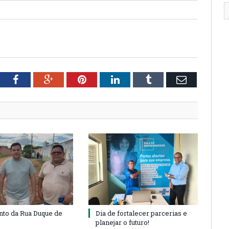
tter
Facebook
Google+
Pinterest
LinkedIn
Tumblr
Email
to da Rua Duque de
Dia de fortalecer parcerias e
planejar o futuro!