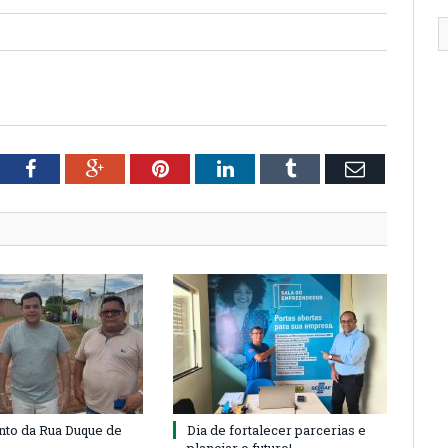
tter
Facebook
Google+
Pinterest
LinkedIn
Tumblr
Email
to da Rua Duque de
Dia de fortalecer parcerias e