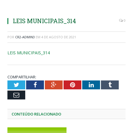
LEIS MUNICIPAIS_314
0
POR
CR2-ADMIN3
EM
4 DE AGOSTO DE 2021
LEIS MUNICIPAIS_314
COMPARTILHAR:
Twitter
Facebook
Google+
Pinterest
LinkedIn
Tumblr
Email
CONTEÚDO RELACIONADO