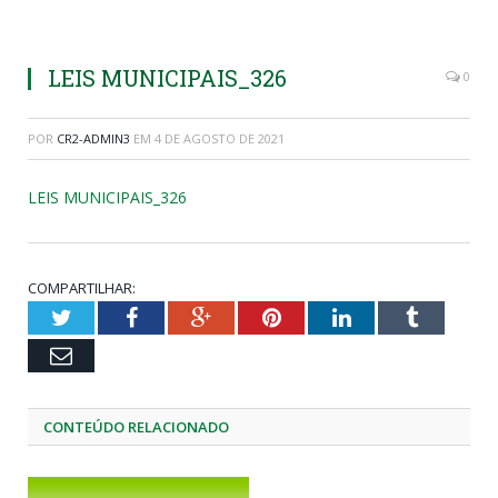
LEIS MUNICIPAIS_326
0
POR
CR2-ADMIN3
EM
4 DE AGOSTO DE 2021
LEIS MUNICIPAIS_326
COMPARTILHAR:
Twitter
Facebook
Google+
Pinterest
LinkedIn
Tumblr
Email
CONTEÚDO RELACIONADO