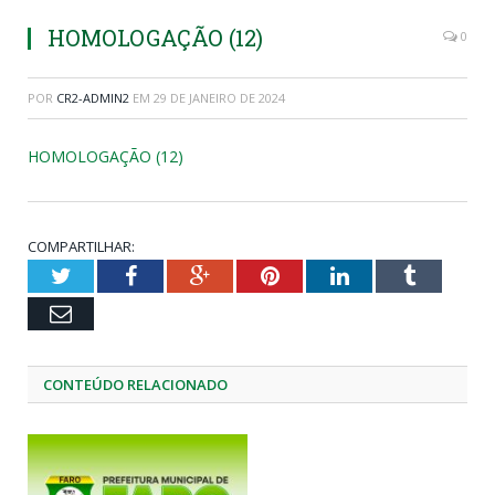
HOMOLOGAÇÃO (12)
0
POR
CR2-ADMIN2
EM
29 DE JANEIRO DE 2024
HOMOLOGAÇÃO (12)
COMPARTILHAR:
Twitter
Facebook
Google+
Pinterest
LinkedIn
Tumblr
Email
CONTEÚDO RELACIONADO