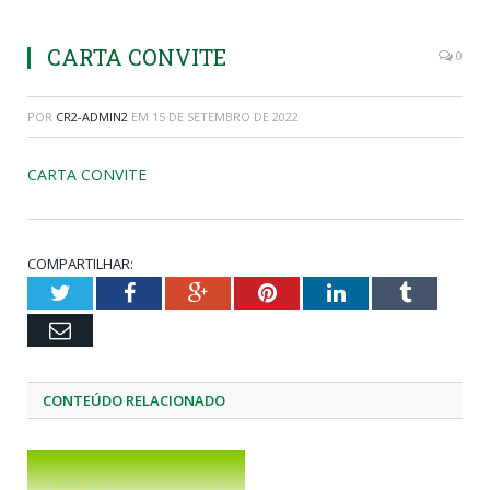
CARTA CONVITE
0
POR
CR2-ADMIN2
EM
15 DE SETEMBRO DE 2022
CARTA CONVITE
COMPARTILHAR:
Twitter
Facebook
Google+
Pinterest
LinkedIn
Tumblr
Email
CONTEÚDO RELACIONADO