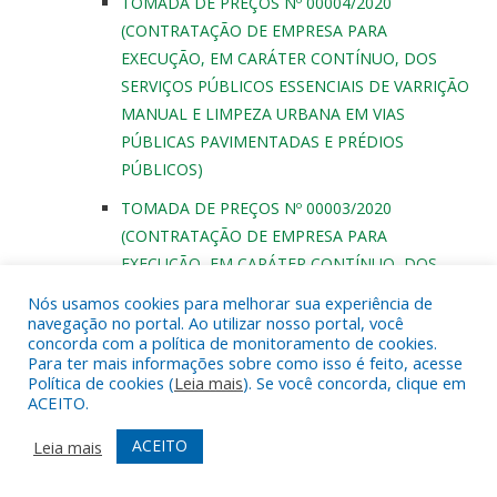
TOMADA DE PREÇOS Nº 00004/2020
(CONTRATAÇÃO DE EMPRESA PARA
EXECUÇÃO, EM CARÁTER CONTÍNUO, DOS
SERVIÇOS PÚBLICOS ESSENCIAIS DE VARRIÇÃO
MANUAL E LIMPEZA URBANA EM VIAS
PÚBLICAS PAVIMENTADAS E PRÉDIOS
PÚBLICOS)
TOMADA DE PREÇOS Nº 00003/2020
(CONTRATAÇÃO DE EMPRESA PARA
EXECUÇÃO, EM CARÁTER CONTÍNUO, DOS
SERVIÇOS PÚBLICOS ESSENCIAIS)
Nós usamos cookies para melhorar sua experiência de
navegação no portal. Ao utilizar nosso portal, você
PREGÃO PRESENCIAL Nº 001/2020-SRP/SMS
concorda com a política de monitoramento de cookies.
(FUTURA E EVENTUAL AQUISIÇÃO DE
Para ter mais informações sobre como isso é feito, acesse
Política de cookies (
Leia mais
). Se você concorda, clique em
MEDICAMENTOS, MATÉRIAS TÉCNICOS,
ACEITO.
ODONTOLÓGICOS e LABORATORIAIS)
ACEITO
Leia mais
PREGÃO PRESENCIAL Nº 003/2020 (AQUISIÇÃO
DE VEICULOS RODOVIARIOS)