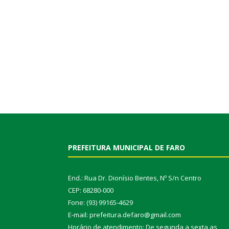
PREFEITURA MUNICIPAL DE FARO
End.: Rua Dr. Dionísio Bentes, Nº S/n Centro
CEP: 68280-000
Fone: (93) 99165-4629
E-mail: prefeitura.defaro@gmail.com
Horário de atendimento: De segunda a sexta as