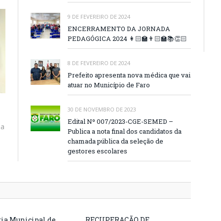
9 DE FEVEREIRO DE 2024
ENCERRAMENTO DA JORNADA
PEDAGÓGICA 2024 👩🏻‍🏫👨🏻‍🏫📚👏🏻
8 DE FEVEREIRO DE 2024
Prefeito apresenta nova médica que vai
atuar no Município de Faro
30 DE NOVEMBRO DE 2023
Edital Nº 007/2023-CGE-SEMED –
na
Publica a nota final dos candidatos da
,
chamada pública da seleção de
gestores escolares
ria Municipal de
RECUPERAÇÃO DE