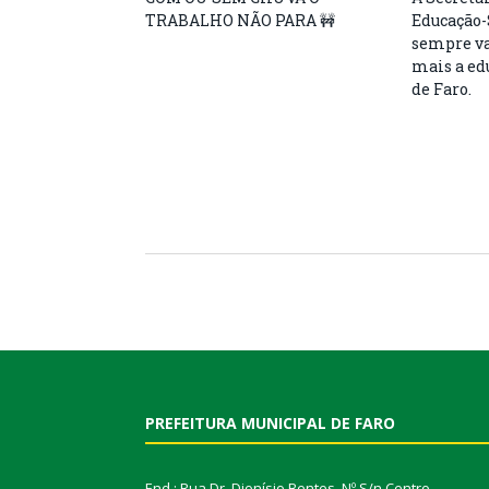
TRABALHO NÃO PARA 🚧
Educação-
sempre va
mais a ed
de Faro.
PREFEITURA MUNICIPAL DE FARO
End.: Rua Dr. Dionísio Bentes, Nº S/n Centro