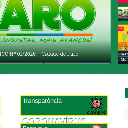
Con
Mom
Nº 01/2026 – Cidade de Faro
ias
jar o futuro!
marc
Muni
Transparência
CORONAVÍRUS