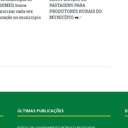
SEMED, busca
PASTAGENS PARA
lorizar cada vez
PRODUTORES RURAIS DO
ucação no município
MUNICÍPIO 🚜✅
“+ M
real
Muni
ÚLTIMAS PUBLICAÇÕES
D
EDITAL DE CHAMAMENTO PÚBLICO Nº 01/2026 –