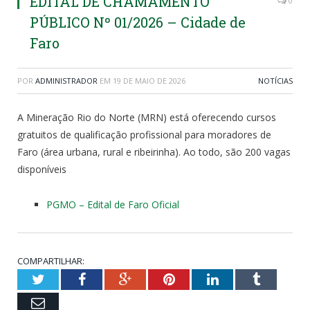
EDITAL DE CHAMAMENTO
0
PÚBLICO Nº 01/2026 – Cidade de
Faro
POR
ADMINISTRADOR
EM
19 DE MAIO DE 2026
NOTÍCIAS
A Mineração Rio do Norte (MRN) está oferecendo cursos
gratuitos de qualificação profissional para moradores de
Faro (área urbana, rural e ribeirinha). Ao todo, são 200 vagas
disponíveis
PGMO – Edital de Faro Oficial
COMPARTILHAR:
Twitter
Facebook
Google+
Pinterest
LinkedIn
Tumblr
Email