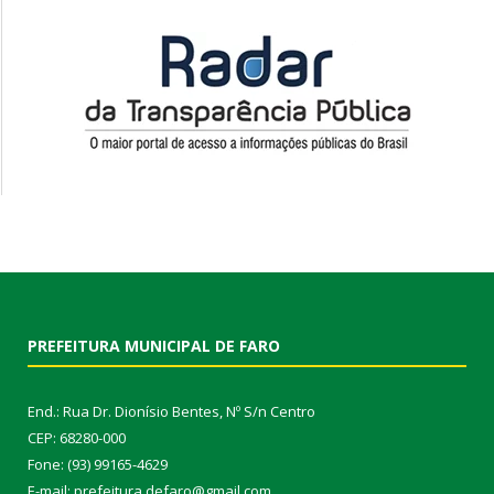
PREFEITURA MUNICIPAL DE FARO
End.: Rua Dr. Dionísio Bentes, Nº S/n Centro
CEP: 68280-000
Fone: (93) 99165-4629
E-mail: prefeitura.defaro@gmail.com