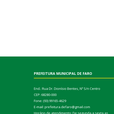
PREFEITURA MUNICIPAL DE FARO
End.: Rua Dr. Dionísio Bentes, Nº S/n Centro
CEP: 68280-000
Fone: (93) 99165-4629
E-mail: prefeitura.defaro@gmail.com
Horário de atendimento: De segunda a sexta as