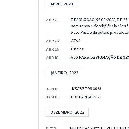
ABRIL, 2023
RESOLUÇÃO Nº 08/2023, DE 27 D
ABR 27
segurança e de vigilância eletr
Faro Pará e dá outras providênc
ATAS
ABR 26
Ofícios
ABR 26
ATO PARA DESIGNAÇÃO DE SE
ABR 18
JANEIRO, 2023
DECRETOS 2023
JAN 09
PORTARIAS 2023
JAN 01
DEZEMBRO, 2022
LEI Nº 547/2022, DE 21 DE DE
DEZ 21