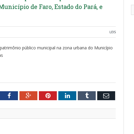
unicípio de Faro, Estado do Pará, e
LEIS
patrimônio público municipal na zona urbana do Município
as
tter
Facebook
Google+
Pinterest
LinkedIn
Tumblr
Email