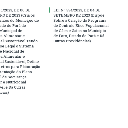
55/2023, DE 06 DE
LEI Nº 554/2023, DE 04 DE
O DE 2023 (Cria os
SETEMBRO DE 2023 (Dispõe
ntes do Município de
Sobre a Criação do Programa
tado do Pará do
de Controle Ético Populacional
Municipal de
de Cães e Gatos no Município
a Alimentar e
de Faro, Estado do Pará e Dá
nal Sustentável Tendo
Outras Providências)
e Legal o Sistema
 e Nacional de
a Alimentar e
al Sustentável, Define
etros para Elaboração
entação do Plano
l de Segurança
r e Nutricional
vel e Dá Outras
cias)