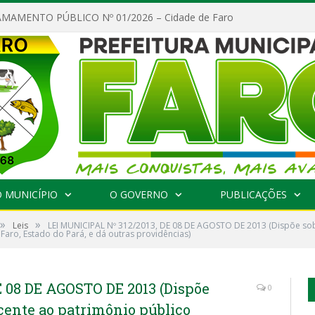
MAMENTO PÚBLICO Nº 01/2026 – Cidade de Faro
 MUNICÍPIO
O GOVERNO
PUBLICAÇÕES
»
»
Leis
LEI MUNICIPAL Nº 312/2013, DE 08 DE AGOSTO DE 2013 (Dispõe sob
Faro, Estado do Pará, e dá outras providências)
E 08 DE AGOSTO DE 2013 (Dispõe
0
ncente ao patrimônio público