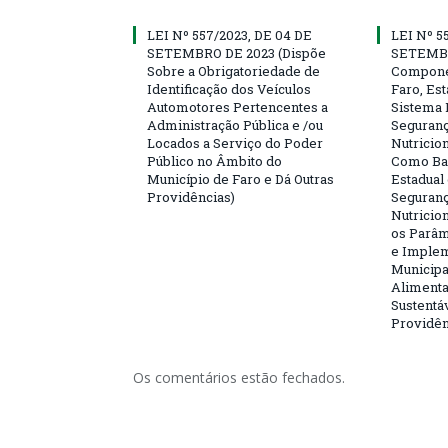
LEI Nº 557/2023, DE 04 DE
LEI Nº 5
SETEMBRO DE 2023 (Dispõe
SETEMBR
Sobre a Obrigatoriedade de
Compone
Identificação dos Veículos
Faro, Es
Automotores Pertencentes a
Sistema 
Administração Pública e /ou
Seguranç
Locados a Serviço do Poder
Nutricio
Público no Âmbito do
Como Bas
Município de Faro e Dá Outras
Estadual
Providências)
Seguranç
Nutricion
os Parâm
e Implem
Municipa
Alimenta
Sustentá
Providên
Os comentários estão fechados.