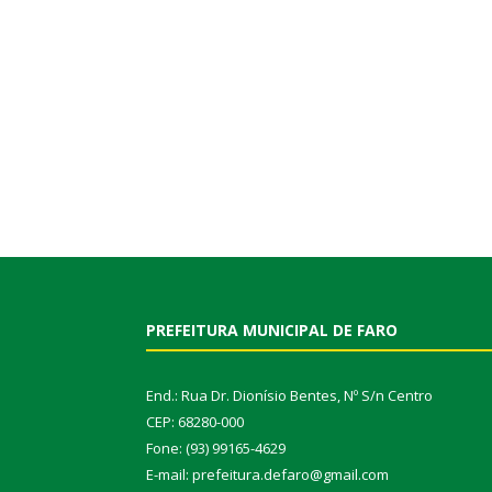
PREFEITURA MUNICIPAL DE FARO
End.: Rua Dr. Dionísio Bentes, Nº S/n Centro
CEP: 68280-000
Fone: (93) 99165-4629
E-mail: prefeitura.defaro@gmail.com