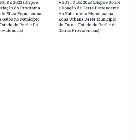
O DE 2023 (Dispõe
AGOSTO DE 2023 (Dispõe Sobre
Criação do Programa
a Doação de Terra Pertencente
ole Ético Populacional
Ao Patrimônio Municipal na
e Gatos no Município
Zona Urbana Deste Município
 Estado do Pará e Dá
de Faro – Estado do Pará e da
rovidências)
Outras Providências)