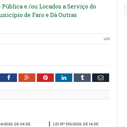
Pública e /ou Locados a Serviço do
nicípio de Faro e Dá Outras
LEIS
tter
Facebook
Google+
Pinterest
LinkedIn
Tumblr
Email
54/2023, DE 04 DE
LEI Nº 553/2023, DE 14 DE