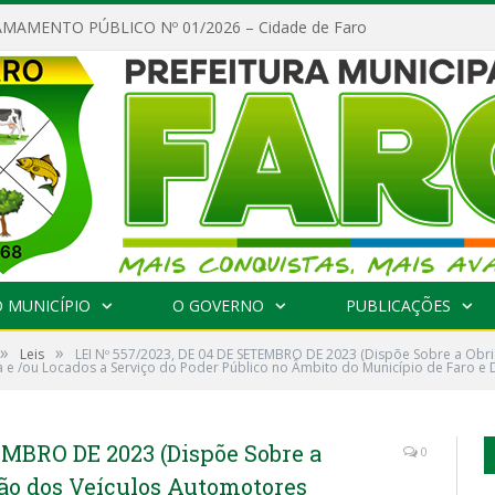
MAMENTO PÚBLICO Nº 01/2026 – Cidade de Faro
 MUNICÍPIO
O GOVERNO
PUBLICAÇÕES
»
»
Leis
LEI Nº 557/2023, DE 04 DE SETEMBRO DE 2023 (Dispõe Sobre a Obri
 e /ou Locados a Serviço do Poder Público no Âmbito do Município de Faro e 
EMBRO DE 2023 (Dispõe Sobre a
0
ção dos Veículos Automotores