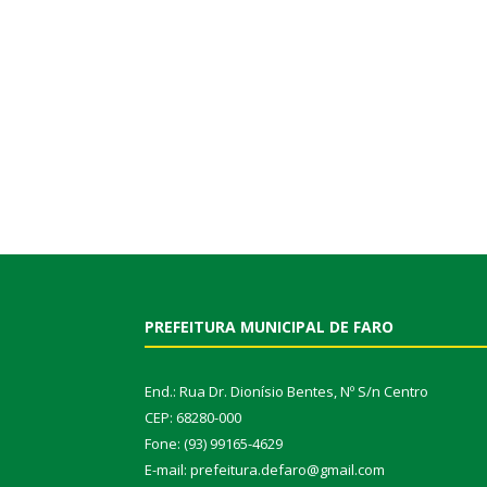
PREFEITURA MUNICIPAL DE FARO
End.: Rua Dr. Dionísio Bentes, Nº S/n Centro
CEP: 68280-000
Fone: (93) 99165-4629
E-mail: prefeitura.defaro@gmail.com