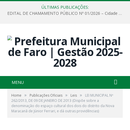
ÚLTIMAS PUBLICAÇÕES:
EDITAL DE CHAMAMENTO PÚBLICO Nº 01/2026 – Cidade de Faro
MENU
»
»
»
Home
Publicações Oficiais
Leis
LEI MUNICIPAL Nº
262/2013, DE 09 DE JANEIRO DE 2013 (Dispõe sobre a
denominação do espaço cultural dos dois do distrito da Nova
Maracanã de Júnior Ferrari, e dá outras providências)