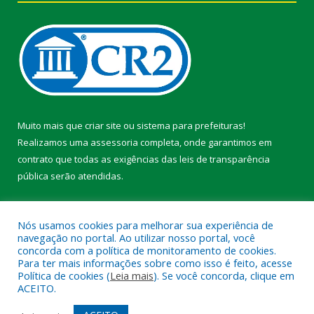
Muito mais que
criar site
ou
sistema para prefeituras
!
Realizamos uma
assessoria
completa, onde garantimos em
contrato que todas as exigências das
leis de transparência
pública
serão atendidas.
Conheça o
PNTP
e o
Radar da Transparência Pública
Nós usamos cookies para melhorar sua experiência de
navegação no portal. Ao utilizar nosso portal, você
concorda com a política de monitoramento de cookies.
Para ter mais informações sobre como isso é feito, acesse
Política de cookies (
Leia mais
). Se você concorda, clique em
Todos os direitos reservados a Prefeitura Municipal de Faro.
ACEITO.
Mapa do Site
Acessar Área Administrativa