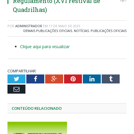
Regulamento (XVI Festival de
0
Quadrilhas)
POR
ADMINISTRADOR
EM
17 DE MAIO DE 2023
DEMAIS PUBLICAÇÕES OFICIAIS
,
NOTÍCIAS
,
PUBLICAÇÕES OFICIAIS
Clique aqui para visualizar
COMPARTILHAR:
Twitter
Facebook
Google+
Pinterest
LinkedIn
Tumblr
Email
CONTEÚDO RELACIONADO