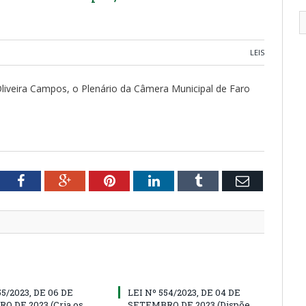
LEIS
liveira Campos, o Plenário da Câmera Municipal de Faro
tter
Facebook
Google+
Pinterest
LinkedIn
Tumblr
Email
55/2023, DE 06 DE
LEI Nº 554/2023, DE 04 DE
O DE 2023 (Cria os
SETEMBRO DE 2023 (Dispõe