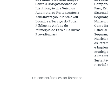
Sobre a Obrigatoriedade de
Compone
Identificação dos Veículos
Faro, Es
Automotores Pertencentes a
Sistema 
Administração Pública e /ou
Seguranç
Locados a Serviço do Poder
Nutricio
Público no Âmbito do
Como Bas
Município de Faro e Dá Outras
Estadual
Providências)
Seguranç
Nutricion
os Parâm
e Implem
Municipa
Alimenta
Sustentá
Providên
Os comentários estão fechados.