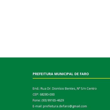
PREFEITURA MUNICIPAL DE FARO
End.: Rua Dr. Dionísio Bentes, Nº S/n Centro
CEP: 68280-000
Fone: (93) 99165-4629
E-mail: prefeitura.defaro@gmail.com