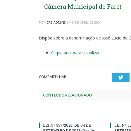
Câmera Municipal de Faro)
POR
CR2-ADMIN3
EM
9 DE ABRIL DE 2001
Dispõe sobre a denominação de José Lúcio de O
Clique aqui para visualizar
COMPARTILHAR:
Twi
CONTEÚDO RELACIONADO
LEI Nº 557/2023, DE 04 DE
LEI Nº 5
SETEMBRO DE 2023 (Dispõe
SETEMBR