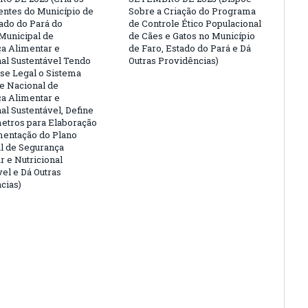
ntes do Município de
Sobre a Criação do Programa
tado do Pará do
de Controle Ético Populacional
Municipal de
de Cães e Gatos no Município
a Alimentar e
de Faro, Estado do Pará e Dá
nal Sustentável Tendo
Outras Providências)
e Legal o Sistema
 e Nacional de
a Alimentar e
al Sustentável, Define
etros para Elaboração
entação do Plano
l de Segurança
r e Nutricional
vel e Dá Outras
cias)