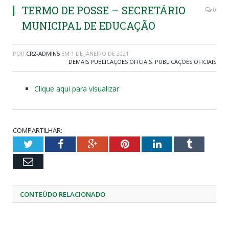
TERMO DE POSSE – SECRETÁRIO
0
MUNICIPAL DE EDUCAÇÃO
POR
CR2-ADMIN5
EM
1 DE JANEIRO DE 2021
DEMAIS PUBLICAÇÕES OFICIAIS
,
PUBLICAÇÕES OFICIAIS
Clique aqui para visualizar
COMPARTILHAR:
Twitter
Facebook
Google+
Pinterest
LinkedIn
Tumblr
Email
CONTEÚDO RELACIONADO