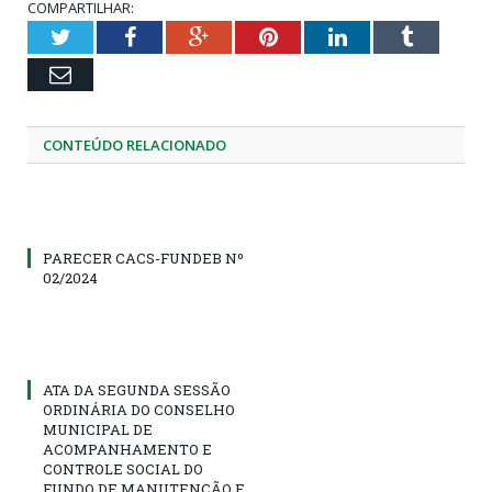
COMPARTILHAR:
Twitter
Facebook
Google+
Pinterest
LinkedIn
Tumblr
Email
CONTEÚDO RELACIONADO
PARECER CACS-FUNDEB Nº
02/2024
ATA DA SEGUNDA SESSÃO
ORDINÁRIA DO CONSELHO
MUNICIPAL DE
ACOMPANHAMENTO E
CONTROLE SOCIAL DO
FUNDO DE MANUTENÇÃO E