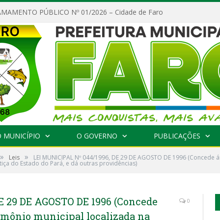
MAMENTO PÚBLICO Nº 01/2026 – Cidade de Faro
 MUNICÍPIO
O GOVERNO
PUBLICAÇÕES
»
»
Leis
LEI MUNICIPAL Nº 044/1996, DE 29 DE AGOSTO DE 1996 (Concede ár
stiça do Estado do Pará, e dá outras providências)
E 29 DE AGOSTO DE 1996 (Concede
0
rimônio municipal localizada na