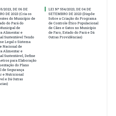
55/2023, DE 06 DE
LEI Nº 554/2023, DE 04 DE
O DE 2023 (Cria os
SETEMBRO DE 2023 (Dispõe
ntes do Município de
Sobre a Criação do Programa
tado do Pará do
de Controle Ético Populacional
Municipal de
de Cães e Gatos no Município
a Alimentar e
de Faro, Estado do Pará e Dá
nal Sustentável Tendo
Outras Providências)
e Legal o Sistema
 e Nacional de
a Alimentar e
al Sustentável, Define
etros para Elaboração
entação do Plano
l de Segurança
r e Nutricional
vel e Dá Outras
cias)