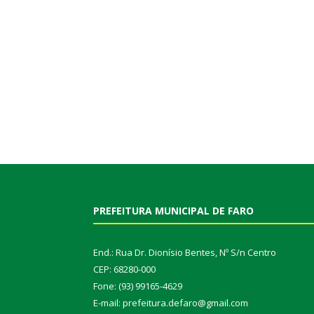
PREFEITURA MUNICIPAL DE FARO
End.: Rua Dr. Dionísio Bentes, Nº S/n Centro
CEP: 68280-000
Fone: (93) 99165-4629
E-mail: prefeitura.defaro@gmail.com