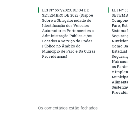
LEI Nº 557/2023, DE 04 DE
LEI Nº 5
SETEMBRO DE 2023 (Dispõe
SETEMBR
Sobre a Obrigatoriedade de
Compone
Identificação dos Veículos
Faro, Es
Automotores Pertencentes a
Sistema 
Administração Pública e /ou
Seguranç
Locados a Serviço do Poder
Nutricio
Público no Âmbito do
Como Bas
Município de Faro e Dá Outras
Estadual
Providências)
Seguranç
Nutricion
os Parâm
e Implem
Municipa
Alimenta
Sustentá
Providên
Os comentários estão fechados.