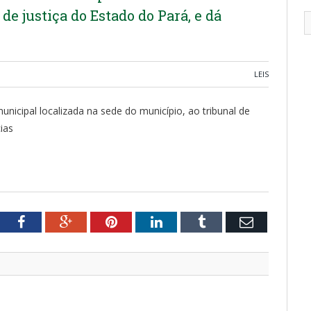
de justiça do Estado do Pará, e dá
LEIS
nicipal localizada na sede do município, ao tribunal de
ias
tter
Facebook
Google+
Pinterest
LinkedIn
Tumblr
Email