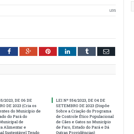
LEIS
tter
Facebook
Google+
Pinterest
LinkedIn
Tumblr
Email
55/2023, DE 06 DE
LEI Nº 554/2023, DE 04 DE
O DE 2023 (Cria os
SETEMBRO DE 2023 (Dispõe
ntes do Município de
Sobre a Criação do Programa
tado do Pará do
de Controle Ético Populacional
Municipal de
de Cães e Gatos no Município
a Alimentar e
de Faro, Estado do Pará e Dá
nal Sustentável Tendo
Outras Providências)