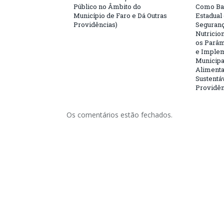
Público no Âmbito do
Como Bas
Município de Faro e Dá Outras
Estadual
Providências)
Seguranç
Nutricion
os Parâm
e Implem
Municipa
Alimenta
Sustentá
Providên
Os comentários estão fechados.