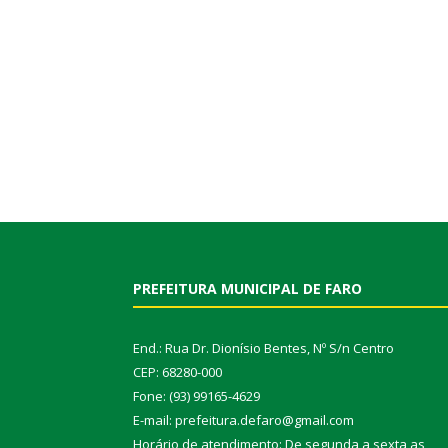
PREFEITURA MUNICIPAL DE FARO
End.: Rua Dr. Dionísio Bentes, Nº S/n Centro
CEP: 68280-000
Fone: (93) 99165-4629
E-mail: prefeitura.defaro@gmail.com
Horário de atendimento: De segunda a sexta as