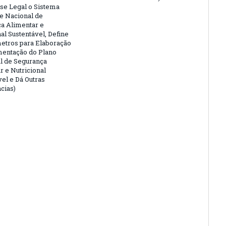
e Legal o Sistema
 e Nacional de
a Alimentar e
al Sustentável, Define
etros para Elaboração
entação do Plano
l de Segurança
r e Nutricional
vel e Dá Outras
cias)