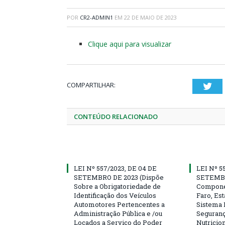
POR
CR2-ADMIN1
EM
22 DE MAIO DE 2023
Clique aqui para visualizar
COMPARTILHAR:
Twi
CONTEÚDO RELACIONADO
LEI Nº 557/2023, DE 04 DE
LEI Nº 5
SETEMBRO DE 2023 (Dispõe
SETEMBR
Sobre a Obrigatoriedade de
Compone
Identificação dos Veículos
Faro, Es
Automotores Pertencentes a
Sistema 
Administração Pública e /ou
Seguranç
Locados a Serviço do Poder
Nutricio