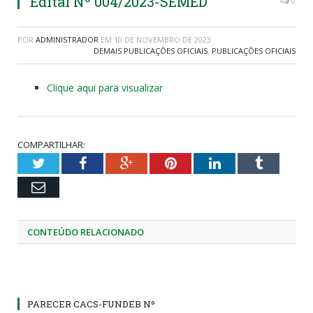
Edital Nº 004/2023-SEMED
0
POR
ADMINISTRADOR
EM
10 DE NOVEMBRO DE 2023
DEMAIS PUBLICAÇÕES OFICIAIS
,
PUBLICAÇÕES OFICIAIS
Clique aqui para visualizar
COMPARTILHAR:
Twitter
Facebook
Google+
Pinterest
LinkedIn
Tumblr
Email
CONTEÚDO RELACIONADO
PARECER CACS-FUNDEB Nº