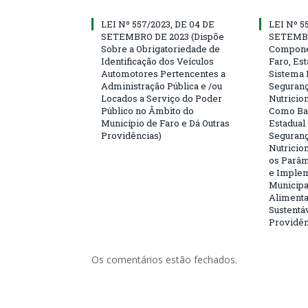
LEI Nº 557/2023, DE 04 DE
LEI Nº 5
SETEMBRO DE 2023 (Dispõe
SETEMBR
Sobre a Obrigatoriedade de
Compone
Identificação dos Veículos
Faro, Es
Automotores Pertencentes a
Sistema 
Administração Pública e /ou
Seguranç
Locados a Serviço do Poder
Nutricio
Público no Âmbito do
Como Bas
Município de Faro e Dá Outras
Estadual
Providências)
Seguranç
Nutricion
os Parâm
e Implem
Municipa
Alimenta
Sustentá
Providên
Os comentários estão fechados.