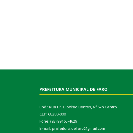
PREFEITURA MUNICIPAL DE FARO
End.: Rua Dr. Dionísio Bentes, Nº S/n Centro
CEP: 68280-000
Fone: (93) 99165-4629
E-mail: prefeitura.defaro@gmail.com