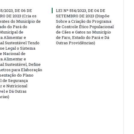
55/2023, DE 06 DE
LEI Nº 554/2023, DE 04 DE
O DE 2023 (Cria os
SETEMBRO DE 2023 (Dispõe
ntes do Município de
Sobre a Criação do Programa
tado do Pará do
de Controle Ético Populacional
Municipal de
de Cães e Gatos no Município
a Alimentar e
de Faro, Estado do Pará e Dá
nal Sustentável Tendo
Outras Providências)
e Legal o Sistema
 e Nacional de
a Alimentar e
al Sustentável, Define
etros para Elaboração
entação do Plano
l de Segurança
r e Nutricional
vel e Dá Outras
cias)