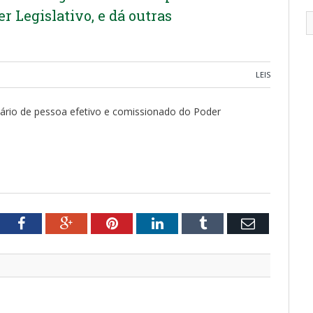
r Legislativo, e dá outras
LEIS
alário de pessoa efetivo e comissionado do Poder
tter
Facebook
Google+
Pinterest
LinkedIn
Tumblr
Email