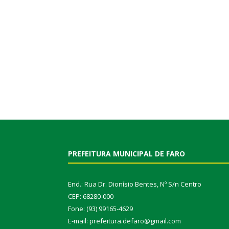
PREFEITURA MUNICIPAL DE FARO
End.: Rua Dr. Dionísio Bentes, Nº S/n Centro
CEP: 68280-000
Fone: (93) 99165-4629
E-mail: prefeitura.defaro@gmail.com