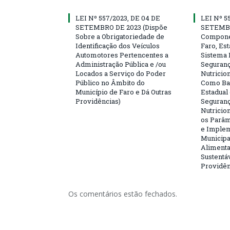
LEI Nº 557/2023, DE 04 DE
LEI Nº 5
SETEMBRO DE 2023 (Dispõe
SETEMBR
Sobre a Obrigatoriedade de
Compone
Identificação dos Veículos
Faro, Es
Automotores Pertencentes a
Sistema 
Administração Pública e /ou
Seguranç
Locados a Serviço do Poder
Nutricio
Público no Âmbito do
Como Bas
Município de Faro e Dá Outras
Estadual
Providências)
Seguranç
Nutricion
os Parâm
e Implem
Municipa
Alimenta
Sustentá
Providên
Os comentários estão fechados.