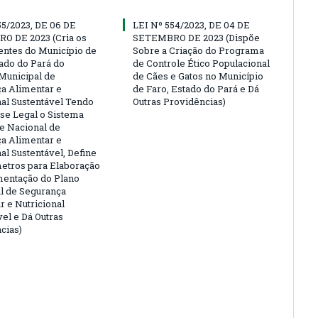
55/2023, DE 06 DE
LEI Nº 554/2023, DE 04 DE
O DE 2023 (Cria os
SETEMBRO DE 2023 (Dispõe
ntes do Município de
Sobre a Criação do Programa
tado do Pará do
de Controle Ético Populacional
Municipal de
de Cães e Gatos no Município
a Alimentar e
de Faro, Estado do Pará e Dá
nal Sustentável Tendo
Outras Providências)
e Legal o Sistema
 e Nacional de
a Alimentar e
al Sustentável, Define
etros para Elaboração
entação do Plano
l de Segurança
r e Nutricional
vel e Dá Outras
cias)