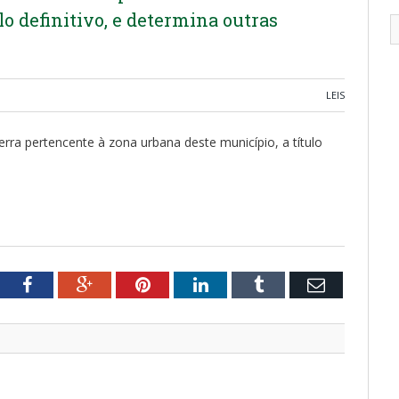
lo definitivo, e determina outras
LEIS
rra pertencente à zona urbana deste município, a título
tter
Facebook
Google+
Pinterest
LinkedIn
Tumblr
Email