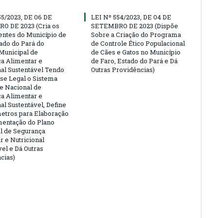
55/2023, DE 06 DE
LEI Nº 554/2023, DE 04 DE
O DE 2023 (Cria os
SETEMBRO DE 2023 (Dispõe
ntes do Município de
Sobre a Criação do Programa
tado do Pará do
de Controle Ético Populacional
Municipal de
de Cães e Gatos no Município
a Alimentar e
de Faro, Estado do Pará e Dá
nal Sustentável Tendo
Outras Providências)
e Legal o Sistema
 e Nacional de
a Alimentar e
al Sustentável, Define
etros para Elaboração
entação do Plano
l de Segurança
r e Nutricional
vel e Dá Outras
cias)