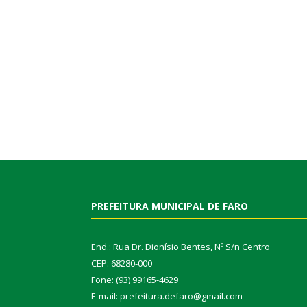
PREFEITURA MUNICIPAL DE FARO
End.: Rua Dr. Dionísio Bentes, Nº S/n Centro
CEP: 68280-000
Fone: (93) 99165-4629
E-mail: prefeitura.defaro@gmail.com