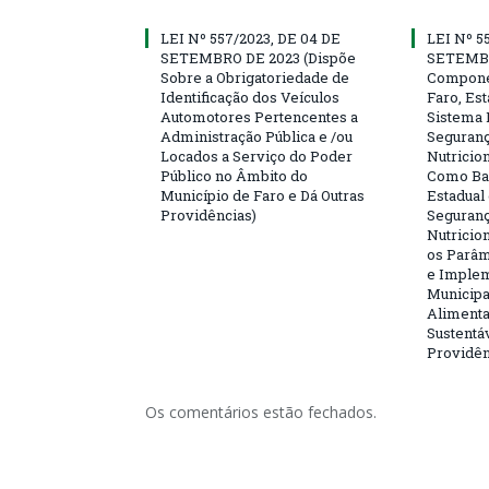
LEI Nº 557/2023, DE 04 DE
LEI Nº 5
SETEMBRO DE 2023 (Dispõe
SETEMBR
Sobre a Obrigatoriedade de
Compone
Identificação dos Veículos
Faro, Es
Automotores Pertencentes a
Sistema 
Administração Pública e /ou
Seguranç
Locados a Serviço do Poder
Nutricio
Público no Âmbito do
Como Bas
Município de Faro e Dá Outras
Estadual
Providências)
Seguranç
Nutricion
os Parâm
e Implem
Municipa
Alimenta
Sustentá
Providên
Os comentários estão fechados.