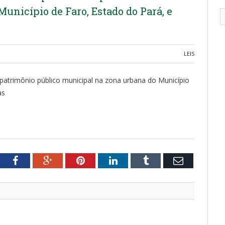
unicípio de Faro, Estado do Pará, e
LEIS
patrimônio público municipal na zona urbana do Município
as
tter
Facebook
Google+
Pinterest
LinkedIn
Tumblr
Email