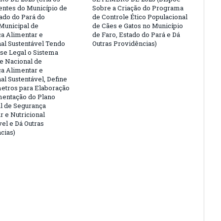
ntes do Município de
Sobre a Criação do Programa
tado do Pará do
de Controle Ético Populacional
Municipal de
de Cães e Gatos no Município
a Alimentar e
de Faro, Estado do Pará e Dá
nal Sustentável Tendo
Outras Providências)
e Legal o Sistema
 e Nacional de
a Alimentar e
al Sustentável, Define
etros para Elaboração
entação do Plano
l de Segurança
r e Nutricional
vel e Dá Outras
cias)