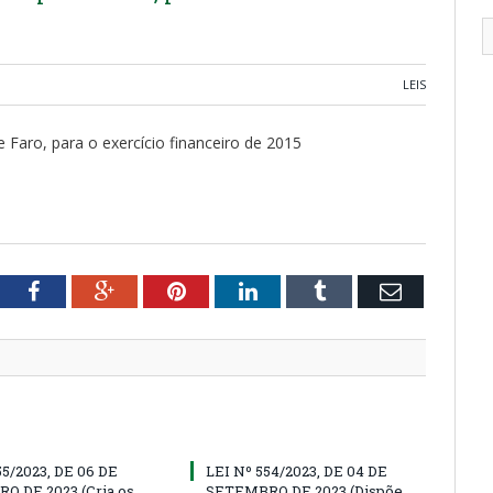
LEIS
e Faro, para o exercício financeiro de 2015
tter
Facebook
Google+
Pinterest
LinkedIn
Tumblr
Email
55/2023, DE 06 DE
LEI Nº 554/2023, DE 04 DE
O DE 2023 (Cria os
SETEMBRO DE 2023 (Dispõe