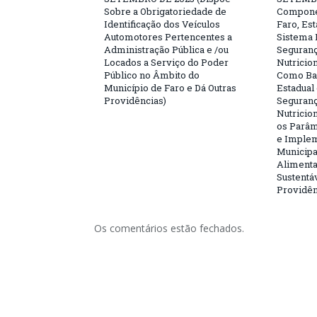
Sobre a Obrigatoriedade de
Compone
Identificação dos Veículos
Faro, Es
Automotores Pertencentes a
Sistema 
Administração Pública e /ou
Seguranç
Locados a Serviço do Poder
Nutricio
Público no Âmbito do
Como Bas
Município de Faro e Dá Outras
Estadual
Providências)
Seguranç
Nutricion
os Parâm
e Implem
Municipa
Alimenta
Sustentá
Providên
Os comentários estão fechados.