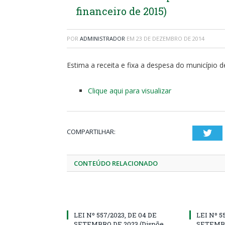
financeiro de 2015)
POR
ADMINISTRADOR
EM
23 DE DEZEMBRO DE 2014
Estima a receita e fixa a despesa do município d
Clique aqui para visualizar
COMPARTILHAR:
Twi
CONTEÚDO RELACIONADO
LEI Nº 557/2023, DE 04 DE
LEI Nº 5
SETEMBRO DE 2023 (Dispõe
SETEMBR