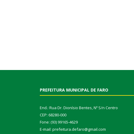
PREFEITURA MUNICIPAL DE FARO
End.: Rua Dr. Dionísio Bentes, Nº S/n Centro
CEP: 68280-000
Fone: (93) 99165-4629
E-mail: prefeitura.defaro@gmail.com