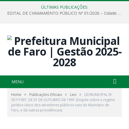
ÚLTIMAS PUBLICAÇÕES:
EDITAL DE CHAMAMENTO PÚBLICO Nº 01/2026 – Cidade de Faro
MENU
»
»
»
Home
Publicações Oficiais
Leis
LEI MUNICIPAL Nº
057/1997, DE 01 DE OUTUBRO DE 1997 (Dispõe sobre o regime
jurídico único dos servidores públicos civis do Município de
Faro, e dá outras providências)