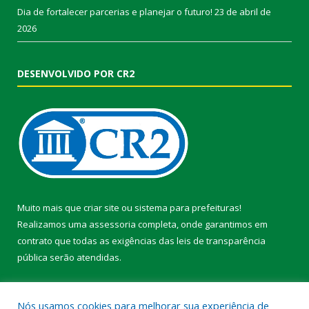
Dia de fortalecer parcerias e planejar o futuro!
23 de abril de
2026
DESENVOLVIDO POR CR2
Muito mais que
criar site
ou
sistema para prefeituras
!
Realizamos uma
assessoria
completa, onde garantimos em
contrato que todas as exigências das
leis de transparência
pública
serão atendidas.
Conheça o
PNTP
e o
Radar da Transparência Pública
Nós usamos cookies para melhorar sua experiência de