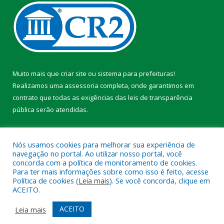
Muito mais que
criar site
ou
sistema para prefeituras
!
Realizamos uma
assessoria
completa, onde garantimos em
contrato que todas as exigências das
leis de transparência
pública
serão atendidas.
Conheça o
PNTP
e o
Radar da Transparência Pública
Nós usamos cookies para melhorar sua experiência de
navegação no portal. Ao utilizar nosso portal, você
concorda com a política de monitoramento de cookies.
Para ter mais informações sobre como isso é feito, acesse
Política de cookies (
Leia mais
). Se você concorda, clique em
Todos os direitos reservados a Prefeitura Municipal de Faro.
ACEITO.
Mapa do Site
Acessar Área Administrativa
ACEITO
Leia mais
Acessar Webmail