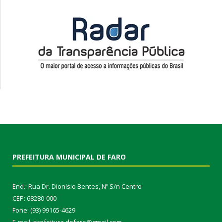
PREFEITURA MUNICIPAL DE FARO
End.: Rua Dr. Dionísio Bentes, Nº S/n Centro
CEP: 68280-000
Fone: (93) 99165-4629