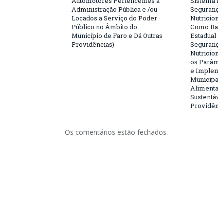
Automotores Pertencentes a
Sistema 
Administração Pública e /ou
Seguranç
Locados a Serviço do Poder
Nutricio
Público no Âmbito do
Como Bas
Município de Faro e Dá Outras
Estadual
Providências)
Seguranç
Nutricion
os Parâm
e Implem
Municipa
Alimenta
Sustentá
Providên
Os comentários estão fechados.