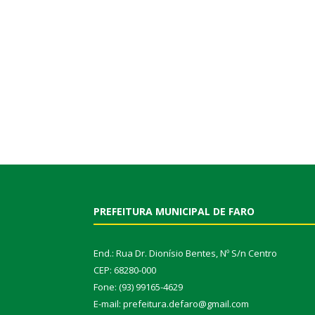
PREFEITURA MUNICIPAL DE FARO
End.: Rua Dr. Dionísio Bentes, Nº S/n Centro
CEP: 68280-000
Fone: (93) 99165-4629
E-mail: prefeitura.defaro@gmail.com