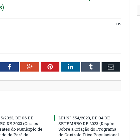
s)
LEIS
tter
Facebook
Google+
Pinterest
LinkedIn
Tumblr
Email
55/2023, DE 06 DE
LEI Nº 554/2023, DE 04 DE
O DE 2023 (Cria os
SETEMBRO DE 2023 (Dispõe
ntes do Município de
Sobre a Criação do Programa
tado do Pará do
de Controle Ético Populacional