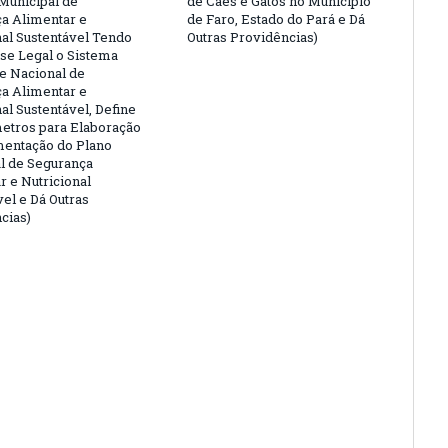
Municipal de
de Cães e Gatos no Município
a Alimentar e
de Faro, Estado do Pará e Dá
nal Sustentável Tendo
Outras Providências)
e Legal o Sistema
 e Nacional de
a Alimentar e
al Sustentável, Define
etros para Elaboração
entação do Plano
l de Segurança
r e Nutricional
vel e Dá Outras
cias)