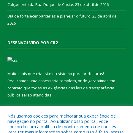
Calçamento da Rua Duque de Caxias
23 de abril de 2026
Dia de fortalecer parcerias e planejar o futuro!
23 de abril de
2026
DESENVOLVIDO POR CR2
Muito mais que
criar site
ou
sistema para prefeituras
!
Realizamos uma
assessoria
completa, onde garantimos em
contrato que todas as exigências das
leis de transparência
pública
serão atendidas.
Conheça o
PNTP
e o
Radar da Transparência Pública
Nós usamos cookies para melhorar sua experiência de
navegação no portal. Ao utilizar nosso portal, você
concorda com a política de monitoramento de cookies.
Para ter mais informações sobre como isso é feito, acesse