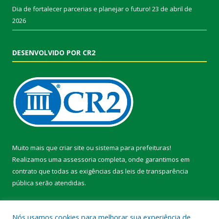
Dia de fortalecer parcerias e planejar o futuro!
23 de abril de
2026
DESENVOLVIDO POR CR2
Muito mais que
criar site
ou
sistema para prefeituras
!
Realizamos uma
assessoria
completa, onde garantimos em
contrato que todas as exigências das
leis de transparência
pública
serão atendidas.
Conheça o
PNTP
e o
Radar da Transparência Pública
Nós usamos cookies para melhorar sua experiência de