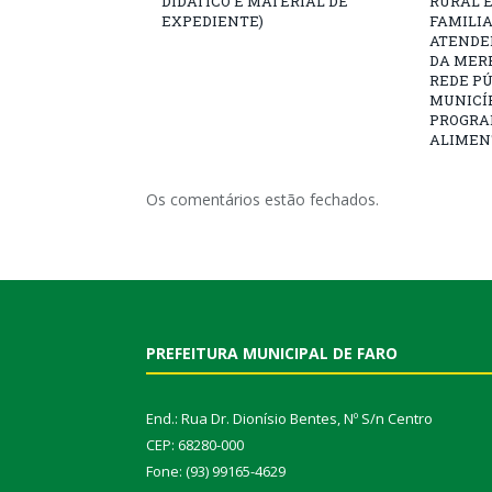
DIDÁTICO E MATERIAL DE
RURAL 
EXPEDIENTE)
FAMILIA
ATENDE
DA MER
REDE PÚ
MUNICÍP
PROGRA
ALIMEN
Os comentários estão fechados.
PREFEITURA MUNICIPAL DE FARO
End.: Rua Dr. Dionísio Bentes, Nº S/n Centro
CEP: 68280-000
Fone: (93) 99165-4629