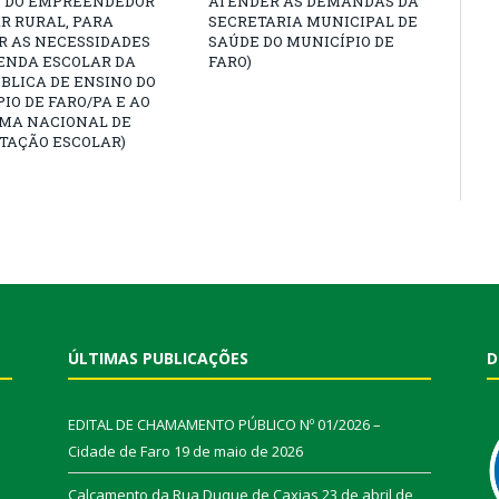
E DO EMPREENDEDOR
ATENDER AS DEMANDAS DA
R RURAL, PARA
SECRETARIA MUNICIPAL DE
R AS NECESSIDADES
SAÚDE DO MUNICÍPIO DE
ENDA ESCOLAR DA
FARO)
BLICA DE ENSINO DO
IO DE FARO/PA E AO
MA NACIONAL DE
TAÇÃO ESCOLAR)
ÚLTIMAS PUBLICAÇÕES
D
EDITAL DE CHAMAMENTO PÚBLICO Nº 01/2026 –
Cidade de Faro
19 de maio de 2026
Calçamento da Rua Duque de Caxias
23 de abril de