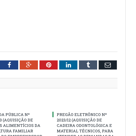
tter
Facebook
Google+
Pinterest
LinkedIn
Tumblr
Email
A PÚBLICA Nº
PREGÃO ELETRÔNICO Nº
23 (AQUISIÇÃO DE
2023/12 (AQUISIÇÃO DE
S ALIMENTÍCIOS DA
CADEIRA ODONTOLÓGICA E
LTURA FAMILIAR
MATERIAL TÉCNICOS, PARA