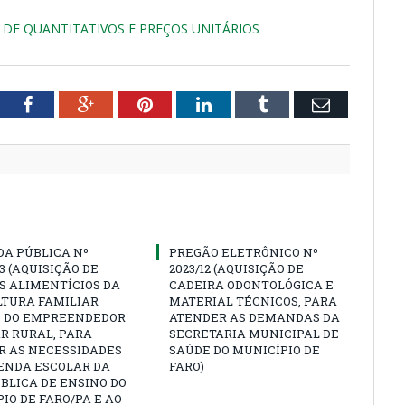
DE QUANTITATIVOS E PREÇOS UNITÁRIOS
tter
Facebook
Google+
Pinterest
LinkedIn
Tumblr
Email
A PÚBLICA Nº
PREGÃO ELETRÔNICO Nº
23 (AQUISIÇÃO DE
2023/12 (AQUISIÇÃO DE
S ALIMENTÍCIOS DA
CADEIRA ODONTOLÓGICA E
LTURA FAMILIAR
MATERIAL TÉCNICOS, PARA
E DO EMPREENDEDOR
ATENDER AS DEMANDAS DA
R RURAL, PARA
SECRETARIA MUNICIPAL DE
R AS NECESSIDADES
SAÚDE DO MUNICÍPIO DE
ENDA ESCOLAR DA
FARO)
BLICA DE ENSINO DO
IO DE FARO/PA E AO