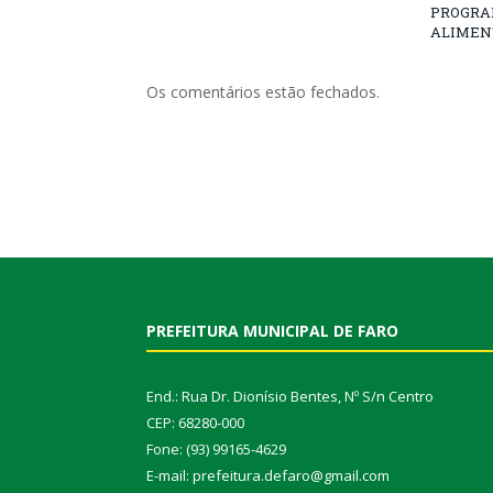
PROGRA
ALIMEN
Os comentários estão fechados.
PREFEITURA MUNICIPAL DE FARO
End.: Rua Dr. Dionísio Bentes, Nº S/n Centro
CEP: 68280-000
Fone: (93) 99165-4629
E-mail: prefeitura.defaro@gmail.com