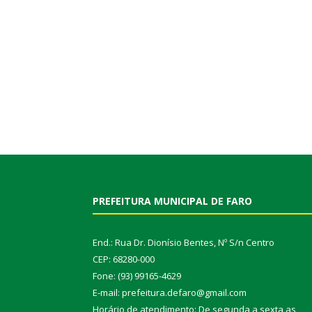
PREFEITURA MUNICIPAL DE FARO
End.: Rua Dr. Dionísio Bentes, Nº S/n Centro
CEP: 68280-000
Fone: (93) 99165-4629
E-mail: prefeitura.defaro@gmail.com
Horário de atendimento: De segunda a sexta as