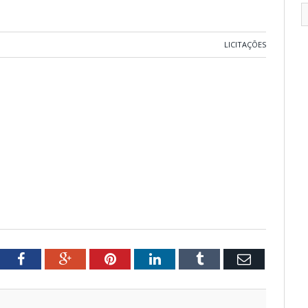
LICITAÇÕES
tter
Facebook
Google+
Pinterest
LinkedIn
Tumblr
Email