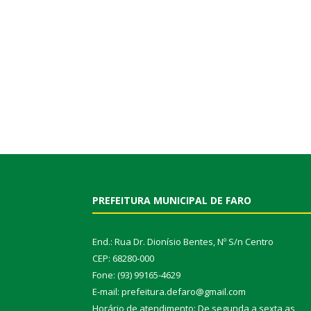
PREFEITURA MUNICIPAL DE FARO
End.: Rua Dr. Dionísio Bentes, Nº S/n Centro
CEP: 68280-000
Fone: (93) 99165-4629
E-mail: prefeitura.defaro@gmail.com
Horário de atendimento: De segunda a sexta as