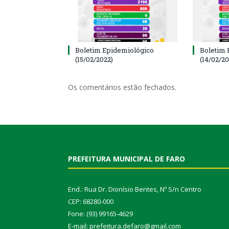
Boletim Epidemiológico
Boletim 
(15/02/2022)
(14/02/20
Os comentários estão fechados.
PREFEITURA MUNICIPAL DE FARO
End.: Rua Dr. Dionísio Bentes, Nº S/n Centro
CEP: 68280-000
Fone: (93) 99165-4629
E-mail: prefeitura.defaro@gmail.com