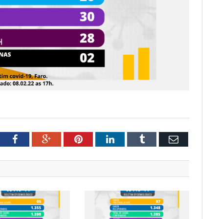
tter
Facebook
Google+
Pinterest
LinkedIn
Tumblr
Email