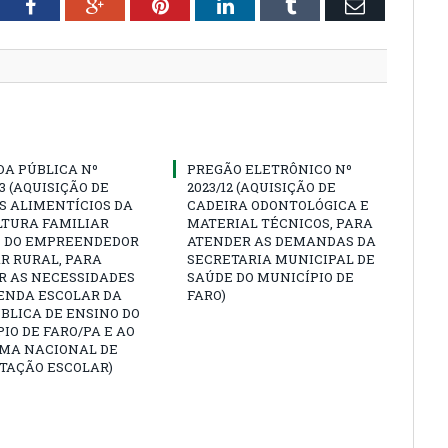
tter
Facebook
Google+
Pinterest
LinkedIn
Tumblr
Email
A PÚBLICA Nº
PREGÃO ELETRÔNICO Nº
23 (AQUISIÇÃO DE
2023/12 (AQUISIÇÃO DE
S ALIMENTÍCIOS DA
CADEIRA ODONTOLÓGICA E
LTURA FAMILIAR
MATERIAL TÉCNICOS, PARA
E DO EMPREENDEDOR
ATENDER AS DEMANDAS DA
R RURAL, PARA
SECRETARIA MUNICIPAL DE
R AS NECESSIDADES
SAÚDE DO MUNICÍPIO DE
ENDA ESCOLAR DA
FARO)
BLICA DE ENSINO DO
IO DE FARO/PA E AO
MA NACIONAL DE
TAÇÃO ESCOLAR)