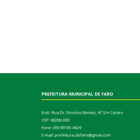
PREFEITURA MUNICIPAL DE FARO
End.: Rua Dr. Dionísio Bentes, Nº S/n Centro
CEP: 68280-000
Fone: (93) 99165-4629
E-mail: prefeitura.defaro@gmail.com