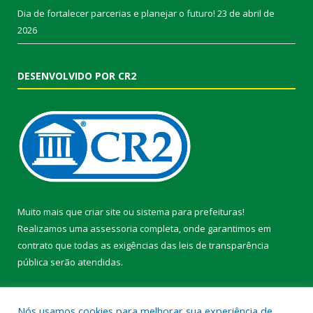
Dia de fortalecer parcerias e planejar o futuro!
23 de abril de
2026
DESENVOLVIDO POR CR2
Muito mais que
criar site
ou
sistema para prefeituras
!
Realizamos uma
assessoria
completa, onde garantimos em
contrato que todas as exigências das
leis de transparência
pública
serão atendidas.
Conheça o
PNTP
e o
Radar da Transparência Pública
Nós usamos cookies para melhorar sua experiência de