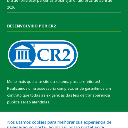
Dia de fortalecer parcerias e planejar o futuro!
23 de abril de
2026
DESENVOLVIDO POR CR2
Muito mais que
criar site
ou
sistema para prefeituras
!
Realizamos uma
assessoria
completa, onde garantimos em
contrato que todas as exigências das
leis de transparência
pública
serão atendidas.
Conheça o
PNTP
e o
Radar da Transparência Pública
Nós usamos cookies para melhorar sua experiência de
navegação no portal. Ao utilizar nosso portal, você