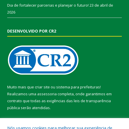
Dia de fortalecer parcerias e planejar o futuro!
23 de abril de
2026
DESENVOLVIDO POR CR2
Muito mais que
criar site
ou
sistema para prefeituras
!
Realizamos uma
assessoria
completa, onde garantimos em
contrato que todas as exigências das
leis de transparência
pública
serão atendidas.
Conheça o
PNTP
e o
Radar da Transparência Pública
Nós usamos cookies para melhorar sua experiência de