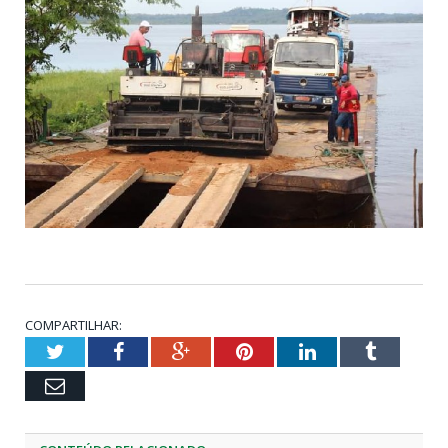
COMPARTILHAR:
Twitter
Facebook
Google+
Pinterest
LinkedIn
Tumblr
Email