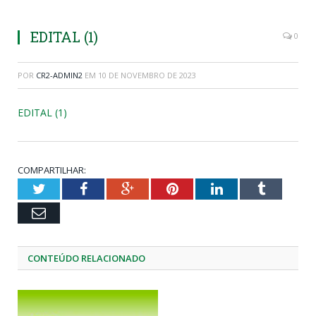
EDITAL (1)
0
POR
CR2-ADMIN2
EM
10 DE NOVEMBRO DE 2023
EDITAL (1)
COMPARTILHAR:
Twitter
Facebook
Google+
Pinterest
LinkedIn
Tumblr
Email
CONTEÚDO RELACIONADO