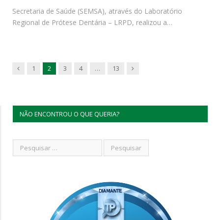
Secretaria de Saúde (SEMSA), através do Laboratório
Regional de Prótese Dentária – LRPD, realizou a…
Previous
Next
1
2
3
4
…
13
NÃO ENCONTROU O QUE QUERIA?