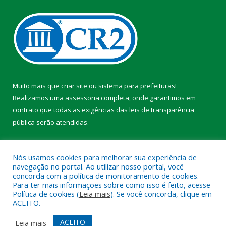
Muito mais que
criar site
ou
sistema para prefeituras
!
Realizamos uma
assessoria
completa, onde garantimos em
contrato que todas as exigências das
leis de transparência
pública
serão atendidas.
Conheça o
PNTP
e o
Radar da Transparência Pública
Nós usamos cookies para melhorar sua experiência de
navegação no portal. Ao utilizar nosso portal, você
concorda com a política de monitoramento de cookies.
Para ter mais informações sobre como isso é feito, acesse
Política de cookies (
Leia mais
). Se você concorda, clique em
Todos os direitos reservados a Prefeitura Municipal de Faro.
ACEITO.
Mapa do Site
Acessar Área Administrativa
ACEITO
Leia mais