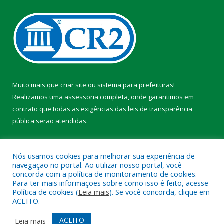
Muito mais que
criar site
ou
sistema para prefeituras
!
Realizamos uma
assessoria
completa, onde garantimos em
contrato que todas as exigências das
leis de transparência
pública
serão atendidas.
Conheça o
PNTP
e o
Radar da Transparência Pública
Nós usamos cookies para melhorar sua experiência de
navegação no portal. Ao utilizar nosso portal, você
concorda com a política de monitoramento de cookies.
Para ter mais informações sobre como isso é feito, acesse
Política de cookies (
Leia mais
). Se você concorda, clique em
Todos os direitos reservados a Prefeitura Municipal de Faro.
ACEITO.
Mapa do Site
Acessar Área Administrativa
ACEITO
Leia mais