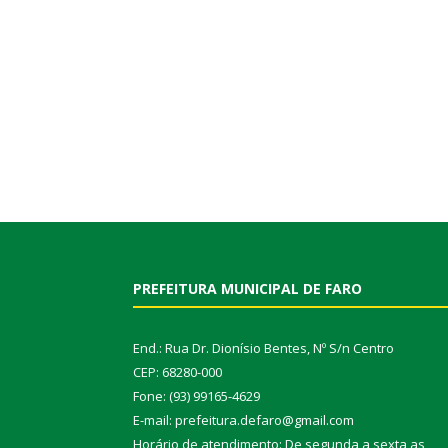
PREFEITURA MUNICIPAL DE FARO
End.: Rua Dr. Dionísio Bentes, Nº S/n Centro
CEP: 68280-000
Fone: (93) 99165-4629
E-mail: prefeitura.defaro@gmail.com
Horário de atendimento: De segunda a sexta as